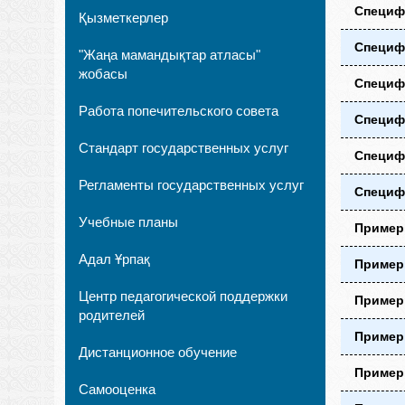
Специфи
Қызметкерлер
Специфи
"Жаңа мамандықтар атласы"
жобасы
Специф
Работа попечительского совета
Специф
Стандарт государственных услуг
Специф
Регламенты государственных услуг
Специф
Учебные планы
Пример
Адал Ұрпақ
Пример
Центр педагогической поддержки
Примерн
родителей
Примерн
Дистанционное обучение
Пример
Самооценка