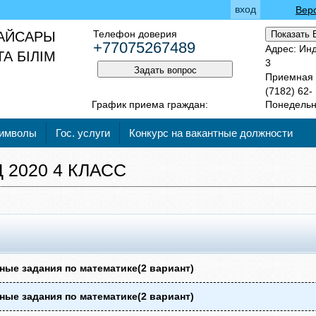
вход
Вер
Телефон доверия
АЙСАРЫ
Показать 
+77075267489
Адрес: Инд
А БІЛІМ
3
Задать вопрос
Приемная ш
(7182) 62-
График приема граждан:
Понедельни
символы
Гос. услуги
Конкурс на вакантные должности
 2020 4 КЛАСС
ые задания по математике(2 вариант)
ые задания по математике(2 вариант)