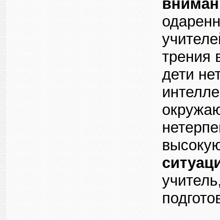
вниман
одаренн
учителе
трения 
дети не
интелле
окружа
нетерпе
высоку
ситуац
учитель
подгото