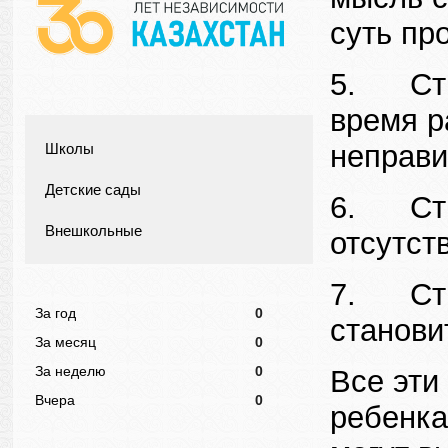
суть пр
5. Стре
время р
неправи
Школы
Детские сады
6. Стре
Внешкольные
отсутст
7. Стре
За год
0
станови
За месяц
0
За неделю
0
Все эти
Вчера
0
ребенка