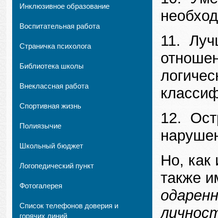
Инклюзивное образование
необход
Воспитательная работа
11. Луч
Страничка психолога
отношен
Библиотека школы
логичес
Внеклассная работа
классиф
Спортивная жизнь
12. Ост
Полиязычие
нарушен
Школьный бюджет
Но, как
Логопедический пункт
также и
Фотогалерея
одарен
Список телефонов доверия и
личнос
горячих линий