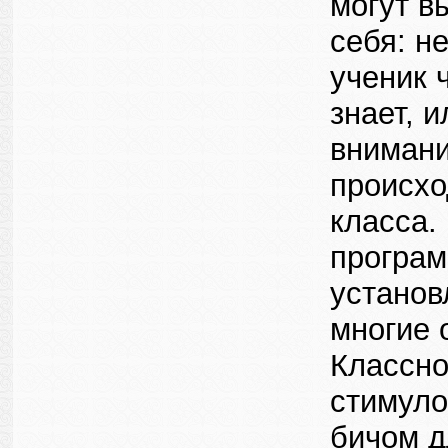
могут в
себя: н
ученик 
знает, 
внимани
происхо
класса.
програм
установ
многие 
Классно
стимуло
бичом д