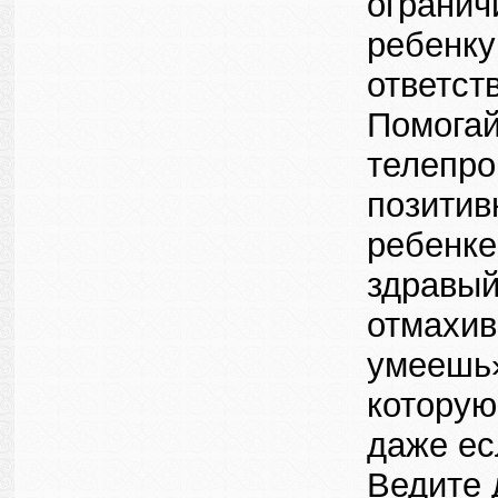
огранич
ребенку
ответст
Помогай
телепро
позитив
ребенке
здравый
отмахив
умеешь»
которую
даже ес
Ведите 