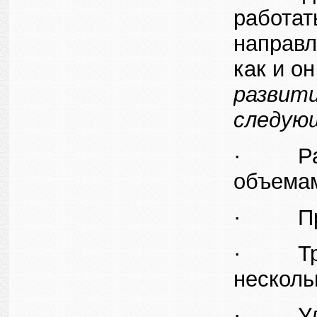
работат
направл
как и о
развити
следую
· Рабо
объемам
· Пред
· Треб
несколь
· Удел