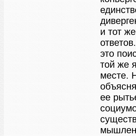
единств
диверге
и тот ж
ответов
это пои
той же 
месте. 
объясня
ее рыть
социумо
существ
мышлени