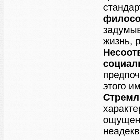
стандар
филосо
задумыв
жизнь, 
Несоот
социал
предпоч
этого и
Стремл
характе
ощущени
неадекв