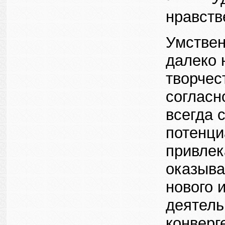
нравств
Умствен
далеко 
творчес
согласн
всегда 
потенци
привлек
оказыва
нового 
деятель
конверг