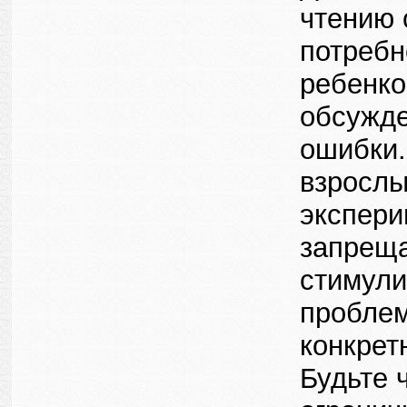
чтению 
потребн
ребенко
обсужде
ошибки.
взрослы
экспери
запреща
стимули
проблем
конкрет
Будьте 