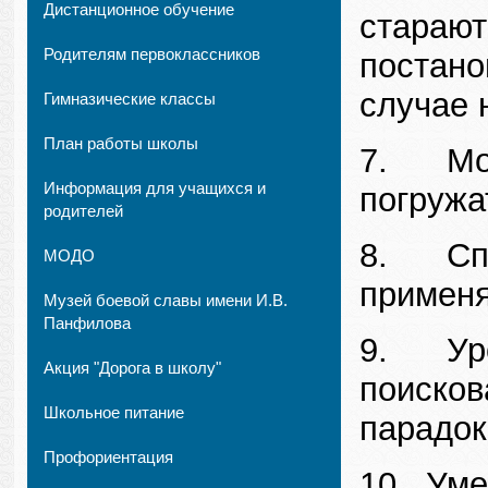
Дистанционное обучение
старают
Родителям первоклассников
постано
случае 
Гимназические классы
План работы школы
7. Могу
Информация для учащихся и
погружа
родителей
8. Спос
МОДО
применя
Музей боевой славы имени И.В.
Панфилова
9. Урок
Акция "Дорога в школу"
поисков
Школьное питание
парадок
Профориентация
10. Уме