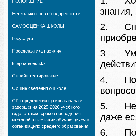
1. Хотя
ПОЛОЖЕНИЕ
знания,
Несколько слов об одарённости
2. Спо
САМООЦЕНКА ШКОЛЫ
приобре
Госуслуга
3. Уме
Профилактика насилия
действи
kitaphana.edu.kz
Онлайн тестирование
4. Пог
вопросо
Общие сведения о школе
Об определении сроков начала и
5. Не 
завершения 2025-2026 учебного
года, а также сроков проведения
даже ес
итоговой аттестации обучающихся в
организациях среднего образования
6. Пос