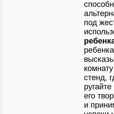
способн
альтерн
под жес
использ
ребенк
ребенка
высказы
комнату
стенд, 
ругайте
его тво
и приним