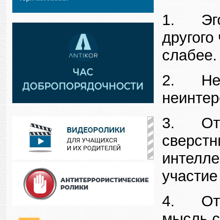
1. Эгоц
другого
слабее.
2. Непр
неинтер
3. Отст
сверстн
интелле
участие
4. Отсу
мысль с