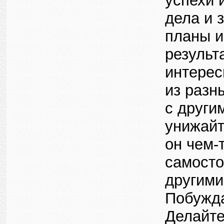
успехи 
дела и 
планы и
результ
интерес
из разн
с други
унижайт
он чем-
самосто
другими
Побужда
Делайте