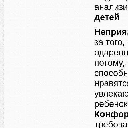
анализи
детей
Неприя
за того
одаренн
потому,
способ
нравятс
увлекаю
ребенок
Конфор
требова