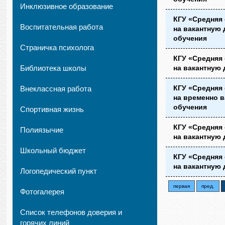
Инклюзивное образование
КГУ «Средняя
Воспитательная работа
на вакантную 
обучения
Страничка психолога
КГУ «Средняя
Библиотека школы
на вакантную 
КГУ «Средняя
Внеклассная работа
на временно 
обучения
Спортивная жизнь
КГУ «Средняя
Полиязычие
на вакантную 
Школьный бюджет
КГУ «Средняя
на вакантную 
Логопедический пункт
первая
пред.
Фотогалерея
Список телефонов доверия и
горячих линий