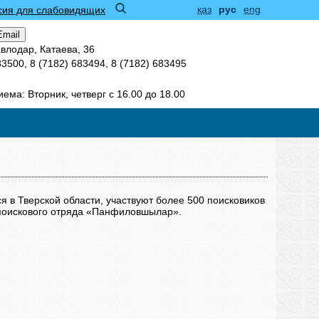
қаз
рус
eng
сия для слабовидящих
Email
авлодар, Катаева, 36
83500, 8 (7182) 683494, 8 (7182) 683495
ема: Вторник, четверг с 16.00 до 18.00
 в Тверской области, участвуют более 500 поисковиков
 поискового отряда «Панфиловшылар».