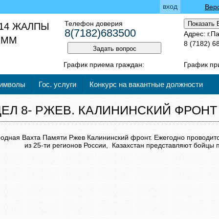
вход
Вер
Телефон доверия
Показать 
14 ЖАЛПЫ
8(7182)683500
Адрес: г.П
 КММ
8 (7182) 6
Задать вопрос
График приема граждан:
График при
символы
Гос. услуги
Конкурс на вакантные должности
ДЕЛ 8- РЖЕВ. КАЛИНИНСКИЙ ФРОНТ
дная Вахта Памяти Ржев Калининский фронт. Ежегодно проводится
из 25-ти регионов России, Казахстан представляют бойцы