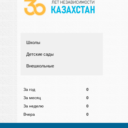
Школы
Детские сады
Внешкольные
За год
0
За месяц
0
За неделю
0
Вчера
0