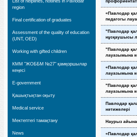
List of helplines, hotlines in Pavlodar
профориентат
region
«Павлодар қа
педагогы лау
Final certification of graduates
"Павлодар қа
Assessment of the quality of education
нұсқаушысы л
(UNT, OED)
"Павлодар қал
Working with gifted children
лауазымына к
КММ "ЖОББМ №27" қамқоршылар
«Павлодар қа
кеңесі
лауазымына к
E-government
"Павлодар қал
лауазымына к
Қашықтықтан оқыту
Павлодар қал
Medical service
нәтижелері
Мектептегі тамақтану
Наурыз айына 
News
«Павлодар қа