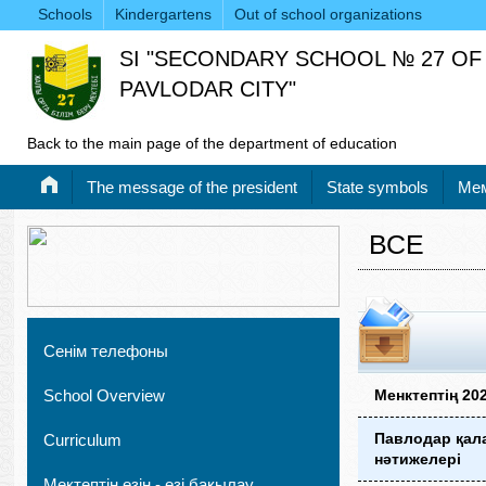
Schools
Kindergartens
Out of school organizations
SI "SECONDARY SCHOOL № 27 OF
PAVLODAR CITY"
Back to the main page of the department of education
Тhe message of the president
State symbols
Мем
ВСЕ
Сенім телефоны
School Overview
Менктептің 20
Павлодар қал
Curriculum
нәтижелері
Мектептің өзін - өзі бақылау