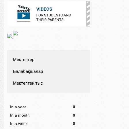
Мектептер
Балабақшалар
Мектептен тыс
In a year
0
In a month
0
In a week
0