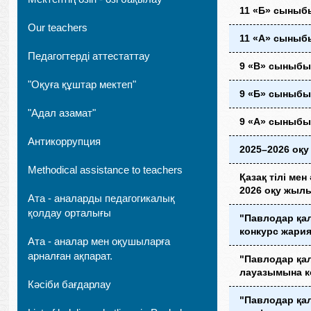
11 «Б» сыныб
Our teachers
11 «А» сыныбы
Педагогтерді аттестаттау
9 «В» сыныбын
"Оқуға құштар мектеп"
9 «Б» сыныбын
"Адал азамат"
9 «А» сыныбын
Антикоррупция
2025–2026 оқу
Methodical assistance to teachers
Қазақ тілі ме
2026 оқу жыл
Ата - аналарды педагогикалық
қолдау орталығы
"Павлодар қа
конкурс жари
Ата - аналар мен оқушыларға
арналған ақпарат.
"Павлодар қал
лауазымына к
Кәсіби бағдарлау
"Павлодар қал