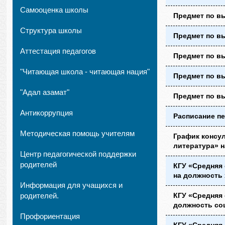
Самооценка школы
Предмет по вы
Структура школы
Предмет по вы
Аттестация педагогов
Предмет по вы
"Читающая школа - читающая нация"
Предмет по вы
"Адал азамат"
Предмет по вы
Антикоррупция
Расписание пе
Методическая помощь учителям
График консул
литература» н
Центр педагогической поддержки
родителей
КГУ «Средняя
на должность
Информация для учащихся и
родителей.
КГУ «Средняя
должность со
Профориентация